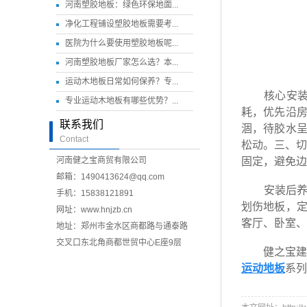
河南塑胶地板：绿色环保地面...
净化工程铺设塑胶地板需要考...
医院为什么要使用塑胶地板呢...
河南塑胶地板厂家怎么选？本...
运动木地板日常如何保养？专...
核心安装步
专业运动木地板有哪些优势？...
耗，优先沿
联系我们
涸，待胶水
Contact
松动。三、切
河南健之宝商贸有限公司
固定，避免边
邮箱：1490413624@qq.com
安装后养护
手机：15838121891
划伤地板，
网址：
www.hnjzb.cn
客厅、卧室、
地址：郑州市金水区商都路与通泰路
交叉口东北角商都世贸中心E座9层
健之宝建材是
运动地板
系列