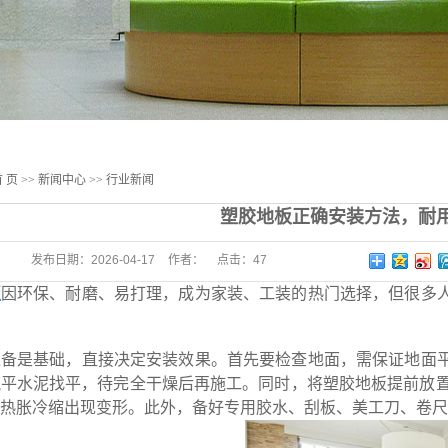
 页
>>
新闻中心
>>
行业新闻
塑胶地板正确安装方法，耐
发布日期：
2026-04-17
作者：
点击：
47
板
因环保、耐磨、易打理，成为家装、工装的热门选择，但很多
是基础，直接决定安装效果。首先要检查地面，需保证地面平
平水泥找平，待完全干燥后再施工。同时，将塑胶地板提前放置
热胀冷缩出现变形。此外，备好专用胶水、刮板、美工刀、卷尺