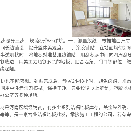
骤分三步，规范操作不踩坑。一、测量放线，根据地面尺寸
房间长边铺设，提升整体美观度。二、涂胶铺贴，在地面均匀涂
呈半透明状时，将地板对准基准线铺贴，用刮板从中间向四周刮
割收边，用美工刀切割多余的地板，贴合墙角、门口等部位，缝
缘起翘。
也不能忽视。铺贴完成后，静置24-48小时，避免踩踏、堆
定期用中性清洁剂擦拭，保持干净。只要遵循以上步骤，塑胶地
办公室等多种场所。
河南区域经销商，有多个系列洁福地板库存，美宝琳雅确、美宝
等等。是一家专业洁福地板批发，承接施工工程的公司，若有需